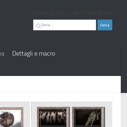
CERCA QUELLO CHE TI INTERESSA
Ricerca
per:
ea
Dettagli e macro