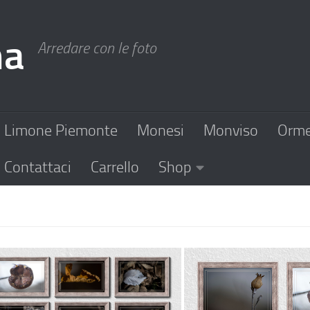
na
Arredare con le foto
Limone Piemonte
Monesi
Monviso
Orm
Contattaci
Carrello
Shop