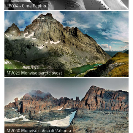
LP004 - Cima Pepino
MV029 Monviso parete ovest
MV030 Monviso e Viso di Vallanta