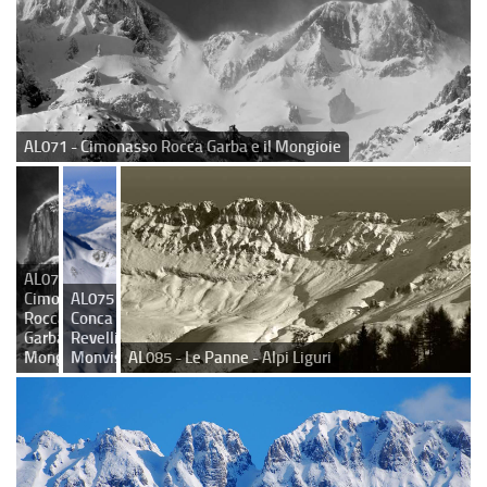
AL071 - Cimonasso Rocca Garba e il Mongioie
AL072 -
Cimonasso
AL075 -
Rocca
Conca
Garba e il
Revelli e
Mongioie
Monviso
AL085 - Le Panne - Alpi Liguri