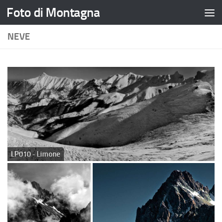
Foto di Montagna
Salta al contenuto
NEVE
LP010 - Limone