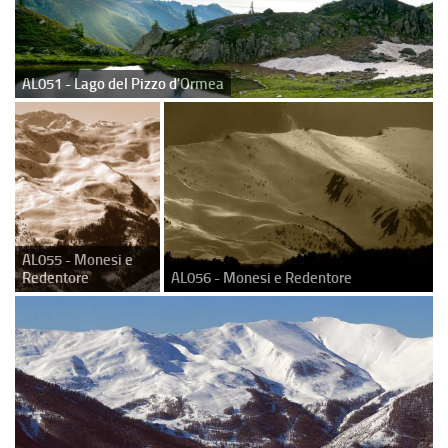
AL051 - Lago del Pizzo d'Ormea
AL055 - Monesi e
Redentore
AL056 - Monesi e Redentore