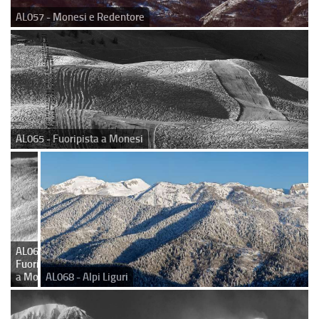
AL057 - Monesi e Redentore
AL065 - Fuoripista a Monesi
AL066 -
Fuoripista
a Monesi
AL068 - Alpi Liguri