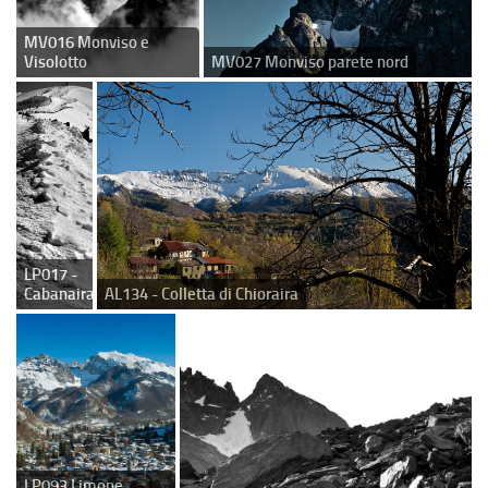
MV016 Monviso e
Visolotto
MV027 Monviso parete nord
LP017 -
Cabanaira
AL134 - Colletta di Chioraira
LP093 Limone