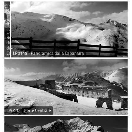
LP015 -
Rocca
dell'Abisso
dalla
Cabanaira
LP014a - Panoramica dalla Cabanaira
LP011a - Forte Centrale