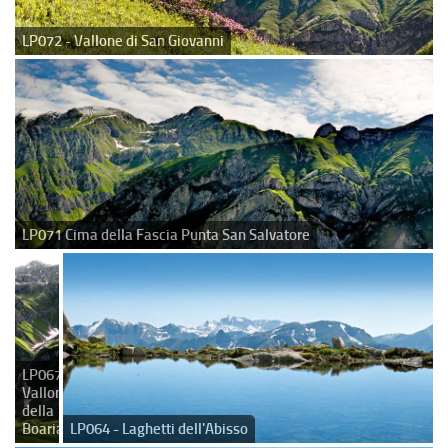
LP072 - Vallone di San Giovanni
LP071 Cima della Fascia Punta San Salvatore
LP067 -
Vallone
della
Boaria
LP064 - Laghetti dell'Abisso