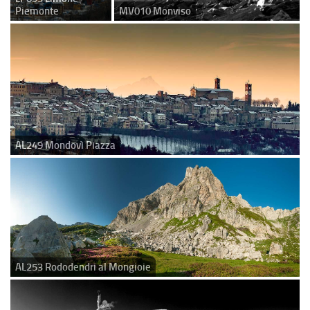
Piemonte
MV010 Monviso
AL249 Mondovì Piazza
AL253 Rododendri al Mongioie